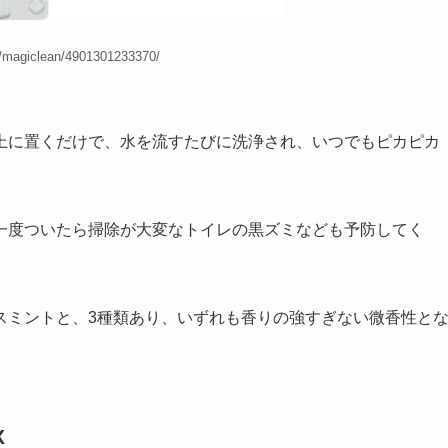
/magiclean/4901301233370/
上に置くだけで、水を流すたびに洗浄され、いつでもピカピカ
一度ついたら掃除が大変なトイレの黒ズミなども予防してく
スミントと、3種類あり、いずれも香りの強すぎない微香性と
X